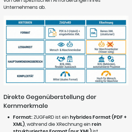
von den spezifischen Anforderungen Ihres
Unternehmens ab.
Direkte Gegenüberstellung der
Kernmerkmale
Format:
ZUGFeRD ist ein
hybrides Format (PDF +
XML)
, während die XRechnung ein
rein
strukturiertes Format (nur XML)
ist.